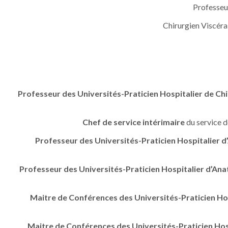
Professeu
Chirurgien Viscéra
Professeur des Universités-Praticien Hospitalier de Chi
Chef de service intérimaire
du service 
Professeur des Universités-Praticien Hospitalier 
Professeur des Universités-Praticien Hospitalier d’An
Maitre de Conférences des Universités-Praticien Ho
Maitre de Conférences des Universités-Praticien Hos