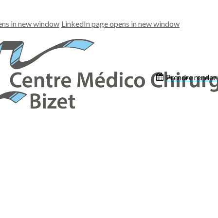
ens in new window
LinkedIn page opens in new window
Prendre rendez
Les spécialités
Espace patients
Votre parcours patient
Vos principaux interlocuteurs
Votre séjour en pratique
Hôtellerie
Payez en ligne
Vos droits