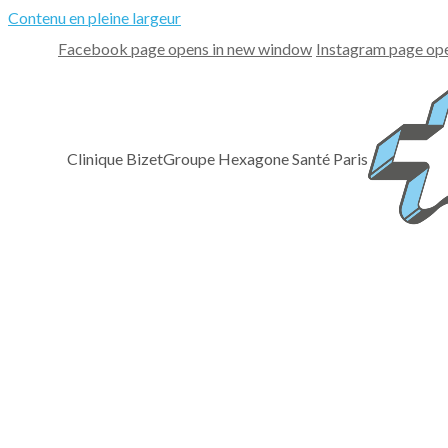
Contenu en pleine largeur
Facebook page opens in new window
Instagram page op
Clinique Bizet
Groupe Hexagone Santé Paris
La clinique
Présentation
Notre plateau technique
Nos engagements
Nos valeurs
Témoignages
Comment nous joindre