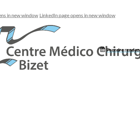
ens in new window
LinkedIn page opens in new window
Prendre rendez
Les spécialités
Espace patients
Votre parcours patient
Vos principaux interlocuteurs
Votre séjour en pratique
Hôtellerie
Payez en ligne
Vos droits