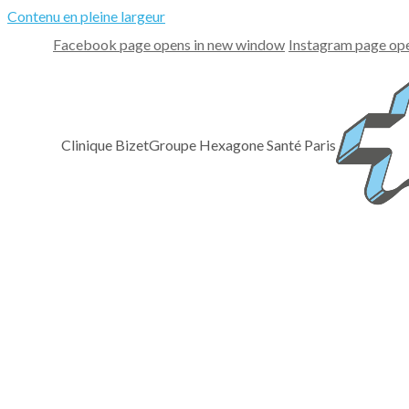
Contenu en pleine largeur
Facebook page opens in new window
Instagram page op
Clinique Bizet
Groupe Hexagone Santé Paris
La clinique
Présentation
Notre plateau technique
Nos engagements
Nos valeurs
Témoignages
Comment nous joindre